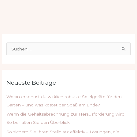
S
u
c
h
Neueste Beiträge
e
n
Woran erkennst du wirklich robuste Spielgeräte für den
n
Garten – und was kostet der Spaß am Ende?
a
Wenn die Gehaltsabrechnung zur Herausforderung wird:
c
So behalten Sie den Überblick
h
So sichern Sie Ihren Stellplatz effektiv – Lösungen, die
: