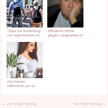
Tipps zur Entlastung
Effiziente Mittel
von Eigentümern im
gegen Langeweile im
Alter
Alltag
Die besten
Hilfsmittel, um zu
Hause zu entspannen
←
Vorheriger Beitrag
Nächster Beitrag
→