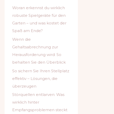
n
Woran erkennst du wirklich
n
robuste Spielgeräte für den
a
Garten – und was kostet der
c
Spaß am Ende?
h
Wenn die
:
Gehaltsabrechnung zur
Herausforderung wird: So
behalten Sie den Überblick
So sichern Sie Ihren Stellplatz
effektiv – Lösungen, die
überzeugen
Störquellen entlarven: Was
wirklich hinter
Empfangsproblemen steckt