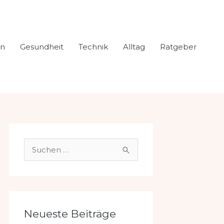
en
Gesundheit
Technik
Alltag
Ratgeber
S
u
c
h
e
Neueste Beiträge