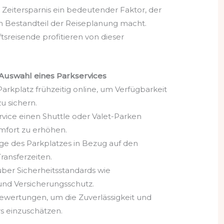
ie Zeitersparnis ein bedeutender Faktor, der
n Bestandteil der Reiseplanung macht.
sreisende profitieren von dieser
Auswahl eines Parkservices
arkplatz frühzeitig online, um Verfügbarkeit
u sichern.
rvice einen Shuttle oder Valet-Parken
mfort zu erhöhen.
age des Parkplatzes in Bezug auf den
ransferzeiten.
über Sicherheitsstandards wie
nd Versicherungsschutz.
wertungen, um die Zuverlässigkeit und
rs einzuschätzen.