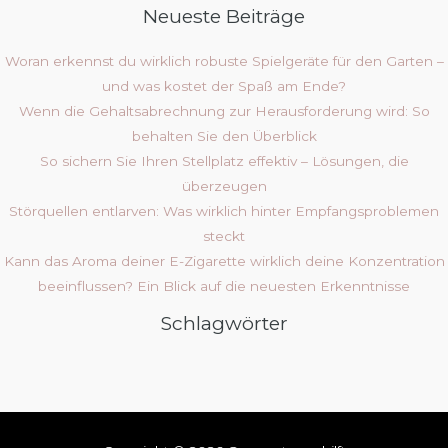
Neueste Beiträge
Woran erkennst du wirklich robuste Spielgeräte für den Garten –
und was kostet der Spaß am Ende?
Wenn die Gehaltsabrechnung zur Herausforderung wird: So
behalten Sie den Überblick
So sichern Sie Ihren Stellplatz effektiv – Lösungen, die
überzeugen
Störquellen entlarven: Was wirklich hinter Empfangsproblemen
steckt
Kann das Aroma deiner E-Zigarette wirklich deine Konzentration
beeinflussen? Ein Blick auf die neuesten Erkenntnisse
Schlagwörter