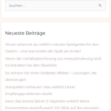
S
u
c
h
Neueste Beiträge
e
n
Woran erkennst du wirklich robuste Spielgeräte für den
n
Garten – und was kostet der Spaß am Ende?
a
Wenn die Gehaltsabrechnung zur Herausforderung wird:
c
So behalten Sie den Überblick
h
So sichern Sie Ihren Stellplatz effektiv – Lösungen, die
:
überzeugen
Störquellen entlarven: Was wirklich hinter
Empfangsproblemen steckt
Kann das Aroma deiner E-Zigarette wirklich deine
Konzentration beeinflussen? Ein Blick auf die neuesten