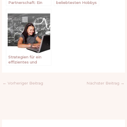
Partnerschaft: Ein
beliebtesten Hobbys
heikles Thema
für zu Hause
Strategien für ein
effizientes und
erfolgreiches Studium
←
Vorheriger Beitrag
Nächster Beitrag
→