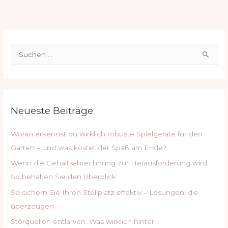
S
u
c
h
Neueste Beiträge
e
n
Woran erkennst du wirklich robuste Spielgeräte für den
n
Garten – und was kostet der Spaß am Ende?
a
Wenn die Gehaltsabrechnung zur Herausforderung wird:
c
So behalten Sie den Überblick
h
So sichern Sie Ihren Stellplatz effektiv – Lösungen, die
:
überzeugen
Störquellen entlarven: Was wirklich hinter