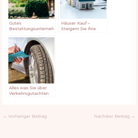
Gutes
Häuser Kauf –
Bestattungsunterneh
Steigern Sie Ihre
men – die beste
Chance mit einem
Vorbereitung für eine
Makler
würdige Bestattung
Alles was Sie über
Verkehrsgutachten
wissen müssen
←
Vorheriger Beitrag
Nächster Beitrag
→