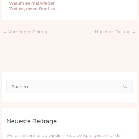
Warum es mal wieder
Zeit ist, einen Brief zu
schreiben
←
Vorheriger Beitrag
Nächster Beitrag
→
S
u
c
h
Neueste Beiträge
e
n
Woran erkennst du wirklich robuste Spielgeräte für den
n